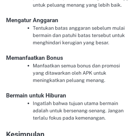
untuk peluang menang yang lebih baik.
Mengatur Anggaran
Tentukan batas anggaran sebelum mulai
bermain dan patuhi batas tersebut untuk
menghindari kerugian yang besar.
Memanfaatkan Bonus
Manfaatkan semua bonus dan promosi
yang ditawarkan oleh APK untuk
meningkatkan peluang menang.
Bermain untuk Hiburan
Ingatlah bahwa tujuan utama bermain
adalah untuk bersenang-senang. Jangan
terlalu fokus pada kemenangan.
Kesimpulan