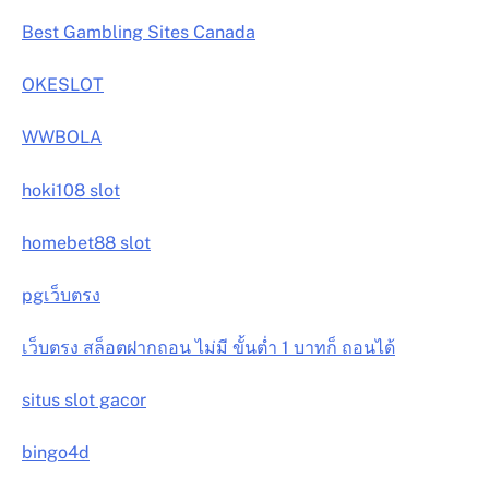
Best Gambling Sites Canada
OKESLOT
WWBOLA
hoki108 slot
homebet88 slot
pgเว็บตรง
เว็บตรง สล็อตฝากถอน ไม่มี ขั้นต่ำ 1 บาทก็ ถอนได้
situs slot gacor
bingo4d