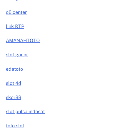
o8.center
link RTP
AMANAHTOTO
slot gacor
edatoto
slot 4d
skor88
slot pulsa indosat
toto slot