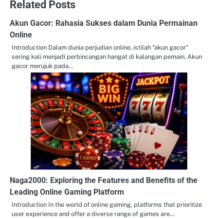
Related Posts
Akun Gacor: Rahasia Sukses dalam Dunia Permainan
Online
Introduction Dalam dunia perjudian online, istilah "akun gacor"
sering kali menjadi perbincangan hangat di kalangan pemain. Akun
gacor merujuk pada…
Naga2000: Exploring the Features and Benefits of the
Leading Online Gaming Platform
Introduction In the world of online gaming, platforms that prioritize
user experience and offer a diverse range of games are…