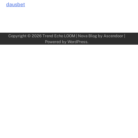
dausbet
Copyright © 2026
Trend Echo LOOM
| Nova Blog by
Ascendoor
|
Powered by
WordPress
.