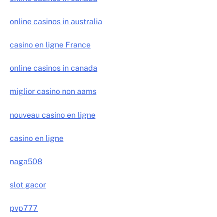
online casinos in australia
casino en ligne France
online casinos in canada
miglior casino non aams
nouveau casino en ligne
casino en ligne
naga508
slot gacor
pvp777