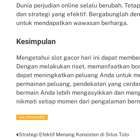
Dunia perjudian online selalu berubah. Tetap
dan strategi yang efektif. Bergabunglah den
untuk mendapatkan wawasan berharga.
Kesimpulan
Mengetahui slot gacor hari ini dapat membe
Dengan melakukan riset, memanfaatkan bon
dapat meningkatkan peluang Anda untuk me
permainan peluang, pendekatan yang cerda
bermain Anda lebih mengasyikkan dan meng
nikmati setiap momen dari pengalaman berm
UNCATEGORIZED
Strategi Efektif Menang Konsisten di Situs Toto
Post