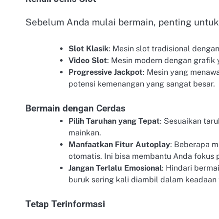
Sebelum Anda mulai bermain, penting untuk 
Slot Klasik
: Mesin slot tradisional deng
Video Slot
: Mesin modern dengan grafik y
Progressive Jackpot
: Mesin yang menawa
potensi kemenangan yang sangat besar.
Bermain dengan Cerdas
Pilih Taruhan yang Tepat
: Sesuaikan tar
mainkan.
Manfaatkan Fitur Autoplay
: Beberapa m
otomatis. Ini bisa membantu Anda fokus p
Jangan Terlalu Emosional
: Hindari berma
buruk sering kali diambil dalam keadaan 
Tetap Terinformasi