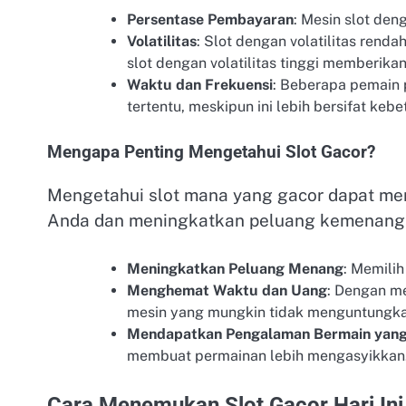
Persentase Pembayaran
: Mesin slot den
Volatilitas
: Slot dengan volatilitas ren
slot dengan volatilitas tinggi memberikan
Waktu dan Frekuensi
: Beberapa pemain 
tertentu, meskipun ini lebih bersifat kebe
Mengapa Penting Mengetahui Slot Gacor?
Mengetahui slot mana yang gacor dapat m
Anda dan meningkatkan peluang kemenangan
Meningkatkan Peluang Menang
: Memili
Menghemat Waktu dan Uang
: Dengan m
mesin yang mungkin tidak menguntungka
Mendapatkan Pengalaman Bermain yang
membuat permainan lebih mengasyikkan
Cara Menemukan Slot Gacor Hari Ini