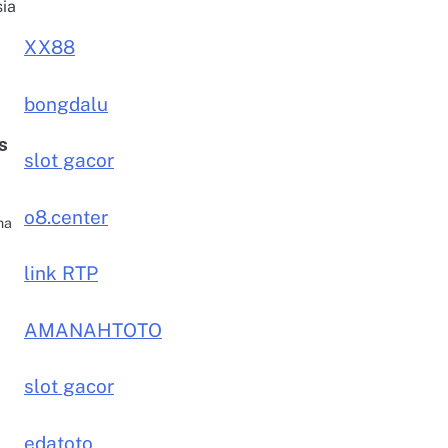
sia
XX88
bongdalu
s
slot gacor
o8.center
ha
link RTP
AMANAHTOTO
slot gacor
edatoto