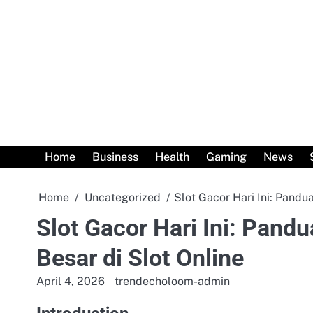
Skip
to
content
Home
Business
Health
Gaming
News
Home
Uncategorized
Slot Gacor Hari Ini: Pand
Slot Gacor Hari Ini: Pan
Besar di Slot Online
April 4, 2026
trendecholoom-admin