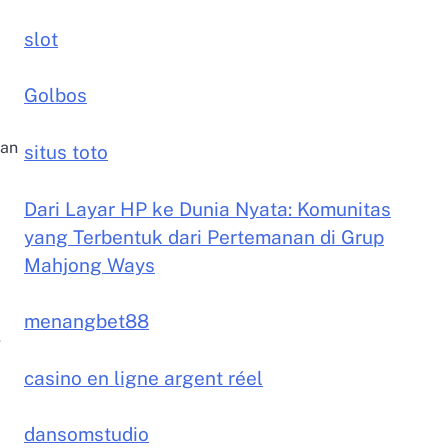
slot
Golbos
kan
situs toto
Dari Layar HP ke Dunia Nyata: Komunitas
yang Terbentuk dari Pertemanan di Grup
Mahjong Ways
menangbet88
g
casino en ligne argent réel
dansomstudio