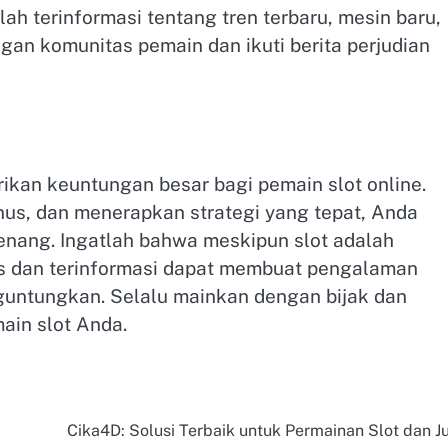
lah terinformasi tentang tren terbaru, mesin baru,
gan komunitas pemain dan ikuti berita perjudian
rikan keuntungan besar bagi pemain slot online.
us, dan menerapkan strategi yang tepat, Anda
nang. Ingatlah bahwa meskipun slot adalah
s dan terinformasi dapat membuat pengalaman
untungkan. Selalu mainkan dengan bijak dan
ain slot Anda.
Cika4D: Solusi Terbaik untuk Permainan Slot dan J