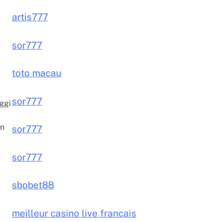
artis777
sor777
toto macau
sor777
nggi
in
sor777
sor777
sbobet88
meilleur casino live francais