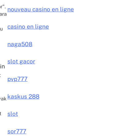
r".
nouveau casino en ligne
ara
casino en ligne
tu
naga508
slot gacor
in
:
pvp777
kaskus 288
yak
slot
t
sor777