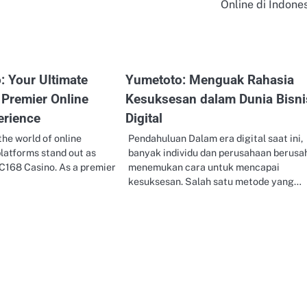
Online di Indone
: Your Ultimate
Yumetoto: Menguak Rahasia
 Premier Online
Kesuksesan dalam Dunia Bisni
erience
Digital
the world of online
Pendahuluan Dalam era digital saat ini,
latforms stand out as
banyak individu dan perusahaan berusa
C168 Casino. As a premier
menemukan cara untuk mencapai
kesuksesan. Salah satu metode yang…